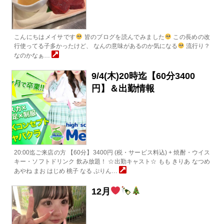
こんにちはメイサです
皆のブログを読んでみました
この長めの改
行使ってる子多かったけど、 なんの意味があるのか気になる
流行り？
なのかなぁ…
9/4(木)20時迄【60分3400
円】＆出勤情報
20:00迄ご来店の方 【60分】3400円 (税・サービス料込) + 焼酎・ウイス
キー・ソフトドリンク 飲み放題！ ☆出勤キャスト☆ もも きりあ なつめ
あやね まお はじめ 桃子 なる ぷりん…
12月