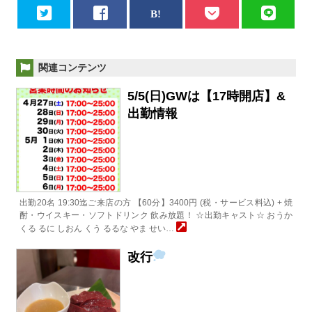
関連コンテンツ
5/5(日)GWは【17時開店】&
出勤情報
出勤20名 19:30迄ご来店の方 【60分】3400円 (税・サービス料込) + 焼
酎・ウイスキー・ソフトドリンク 飲み放題！ ☆出勤キャスト☆ おうか
くる るに しおん くう るるな やま せい…
改行